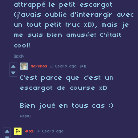
attrappé le petit escargot
(j'avais oublié d'interargir avec
un tout petit truc xD), mais je
me suis bien amusée! C'était
cool!
Reply
Narkhos
2 years ago
(+1)
C'est parce que c'est un
escargot de course xD
Bien joué en tous cas :)
Reply
Atozi
4 years ago