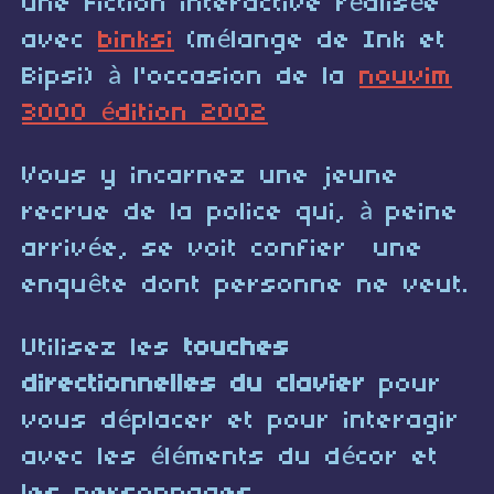
une Fiction interactive réalisée
avec
binksi
(mélange de Ink et
Bipsi) à l'occasion de la
nouvim
3000 édition 2002
Vous y incarnez une jeune
recrue de la police qui, à peine
arrivée, se voit confier une
enquête dont personne ne veut.
Utilisez les
touches
directionnelles du clavier
pour
vous déplacer et pour interagir
avec les éléments du décor et