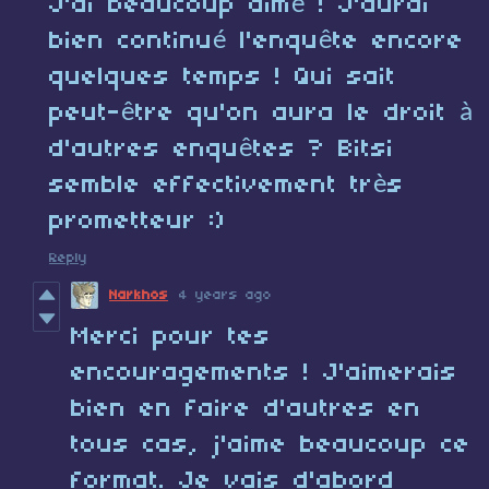
J'ai beaucoup aimé ! J'aurai
bien continué l'enquête encore
quelques temps ! Qui sait
peut-être qu'on aura le droit à
d'autres enquêtes ? Bitsi
semble effectivement très
prometteur :)
Reply
Narkhos
4 years ago
Merci pour tes
encouragements ! J'aimerais
bien en faire d'autres en
tous cas, j'aime beaucoup ce
format. Je vais d'abord