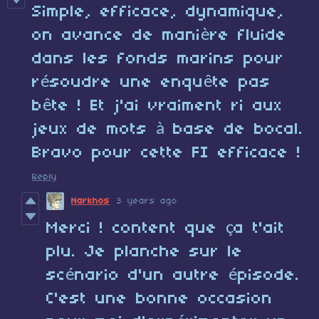
Simple, efficace, dynamique,
on avance de manière fluide
dans les fonds marins pour
résoudre une enquête pas
bête ! Et j'ai vraiment ri aux
jeux de mots à base de bocal.
Bravo pour cette FI efficace !
Reply
Narkhos
3 years ago
Merci ! content que ça t'ait
plu. Je planche sur le
scénario d'un autre épisode.
C'est une bonne occasion