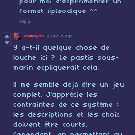
pour moi d'expérimenter un
format épisodique ^^
Reply
dhakajack
4 years ago
Y a-t-il quelque chose de
louche ici ? Le pastis sous-
marin expliquerait cela.
ll me semble déjà être un jeu
complet. J'apprécie les
contraintes de ce système :
les descriptions et les choix
doivent être courts.
Cependant, en permettant au