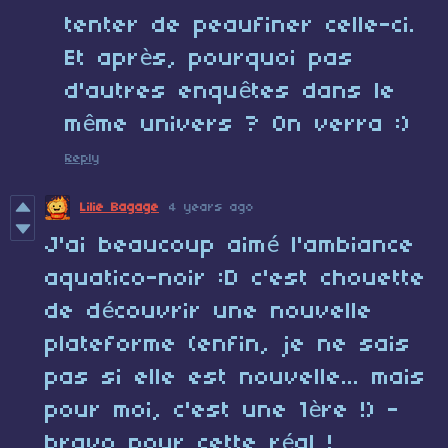
tenter de peaufiner celle-ci.
Et après, pourquoi pas
d'autres enquêtes dans le
même univers ? On verra :)
Reply
Lilie Bagage
4 years ago
J'ai beaucoup aimé l'ambiance
aquatico-noir :D c'est chouette
de découvrir une nouvelle
plateforme (enfin, je ne sais
pas si elle est nouvelle... mais
pour moi, c'est une 1ère !) -
bravo pour cette réal !