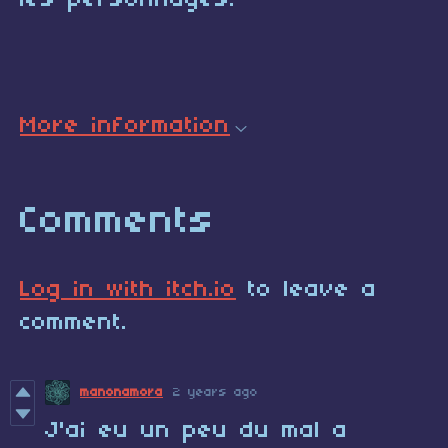
les personnages.
More information
Comments
Log in with itch.io
to leave a
comment.
manonamora
2 years ago
J'ai eu un peu du mal a