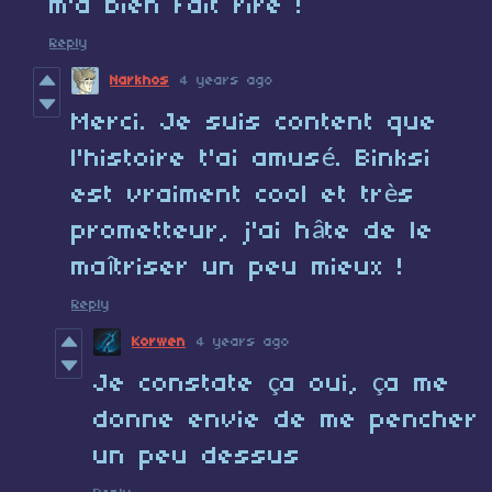
m'a bien fait rire !
Reply
Narkhos
4 years ago
Merci. Je suis content que
l'histoire t'ai amusé. Binksi
est vraiment cool et très
prometteur, j'ai hâte de le
maîtriser un peu mieux !
Reply
Korwen
4 years ago
Je constate ça oui, ça me
donne envie de me pencher
un peu dessus