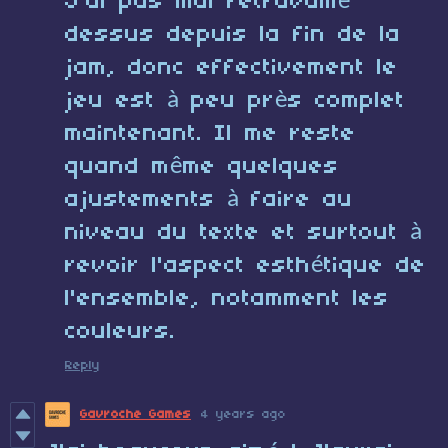
J'ai pas mal retravaillé
dessus depuis la fin de la
jam, donc effectivement le
jeu est à peu près complet
maintenant. Il me reste
quand même quelques
ajustements à faire au
niveau du texte et surtout à
revoir l'aspect esthétique de
l'ensemble, notamment les
couleurs.
Reply
Gavroche Games
4 years ago