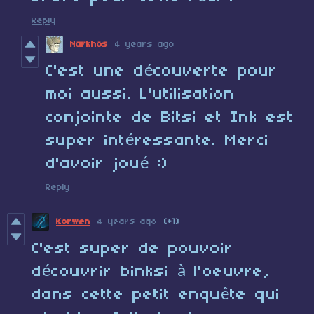
Reply
Narkhos
4 years ago
C'est une découverte pour
moi aussi. L'utilisation
conjointe de Bitsi et Ink est
super intéressante. Merci
d'avoir joué :)
Reply
Korwen
4 years ago
(+1)
C'est super de pouvoir
découvrir binksi à l'oeuvre,
dans cette petit enquête qui